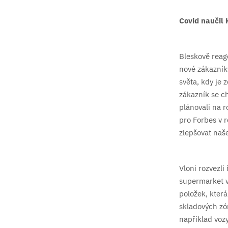
Covid naučil
Bleskově reag
nové zákazník
světa, kdy je
zákazník se ch
plánovali na 
pro Forbes v 
zlepšovat naše
Vloni rozvezli
supermarket vý
položek, kter
skladových zó
například voz