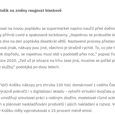
 Košík na změny reagovat bleskově
ovat na novou poptávku se supermarket naplno naučil před dvěma
y přihrál covid a opakované lockdowny. „Najednou se probudíte 
 ze dne na den poptávka desetkrát větší. Nastavené procesy přesta
ová jinak, nákupy jsou jiné, všechno je strašně rychlé. To, co jste
rok dopředu, se najednou musí stát v podstatě přes noc,“ popsal 
roce 2020. „Teď už je situace na trhu zase jiná, musíme se pořád p
 služby,“ podotýká po dvou letech.
 řidiči Košíku nákupy pro zhruba 130 tisíc domácností z celého Čes
razně pokročil i v digitalizaci skladu - vytvořil virtuální dvojčata p
á umožňují simulovat práci s reálným zbožím, modelovat různé scén
n a plánovat naskladňování produktů i jejich nakládání a rozvoz. V
y Košíku měly vyprodukovat o 15 procent méně emisí.