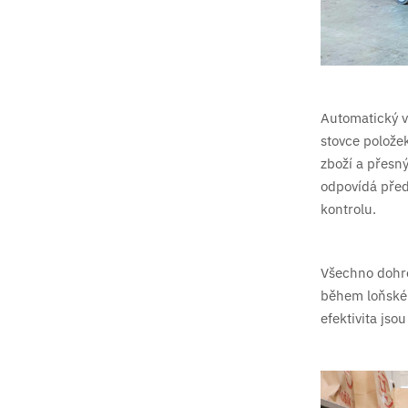
Automatický v
stovce položek
zboží a přesn
odpovídá před
kontrolu.
Všechno dohro
během loňskéh
efektivita jso