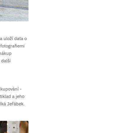
 uloží data o
 fotografiemi
 nákup
 další
akupování -
Sklad a jeho
říká Jeřábek.