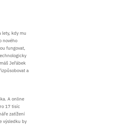
 lety, kdy mu
do nového
nou fungovat,
 technologicky
Tomáš Jeřábek
řizpůsobovat a
ka. A online
ro 17 tisíc
áře zatížení
e výsledku by