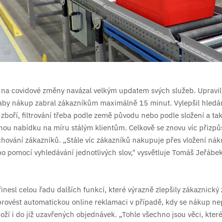
z na covidové změny navázal velkým updatem svých služeb. Upravil
aby nákup zabral zákazníkům maximálně 15 minut. Vylepšil hledá
 zboří, filtrování třeba podle země původu nebo podle složení a ta
nou nabídku na míru stálým klientům. Celkově se znovu víc přizpů
ování zákazníků. „Stále víc zákazníků nakupuje přes vložení ná
 pomocí vyhledávání jednotlivých slov," vysvětluje Tomáš Jeřábek
inesl celou řadu dalších funkcí, které výrazně zlepšily zákaznický 
provést automatickou online reklamaci v případě, kdy se nákup n
ží i do již uzavřených objednávek. „Tohle všechno jsou věci, které