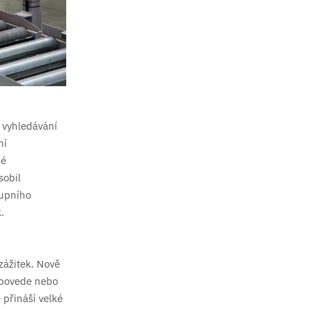
 vyhledávání
ní
ké
sobil
kupního
.
zážitek. Nově
epovede nebo
 přináší velké