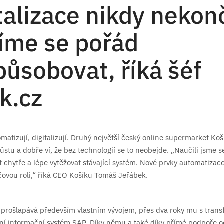
talizace nikdy nekonč
íme se pořád
působovat, říká šéf
k.cz
omatizují, digitalizují. Druhý největší český online supermarket Ko
ůstu a dobře ví, že bez technologií se to neobejde. „Naučili jsme s
chytře a lépe vytěžovat stávající systém. Nové prvky automatizace 
íčovou roli,“ říká CEO Košíku Tomáš Jeřábek.
k prošlapává především vlastním vývojem, přes dva roky mu s tran
í informační systém SAP. Díky němu a také díky přímé podpoře o