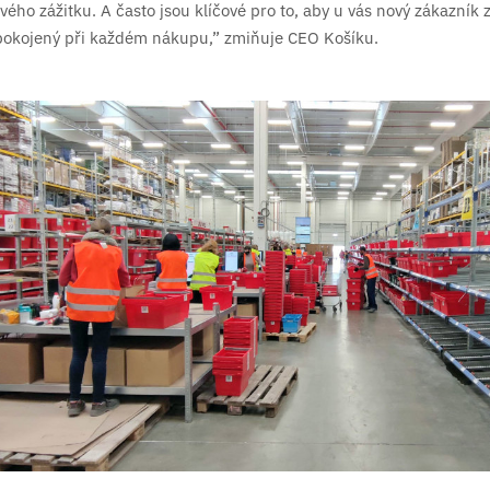
vého zážitku. A často jsou klíčové pro to, aby u vás nový zákazník z
 spokojený při každém nákupu,” zmiňuje CEO Košíku.