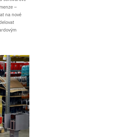
imenze –
at na nové
delovat
iardovým