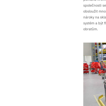
společnosti s
obsloužit mno
nároky na skl
systém a být f
obratům.