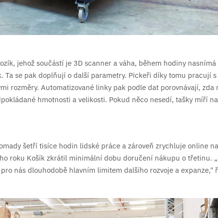
ozík, jehož součástí je 3D scanner a váha, během hodiny nasnímá a
. Ta se pak doplňují o další parametry. Pickeři díky tomu pracují s
ými rozměry. Automatizované linky pak podle dat porovnávají, zda
pokládané hmotnosti a velikosti. Pokud něco nesedí, tašky míří na
mady šetří tisíce hodin lidské práce a zároveň zrychluje online n
o roku Košík zkrátil minimální dobu doručení nákupu o třetinu. „
u pro nás dlouhodobě hlavním limitem dalšího rozvoje a expanze," 