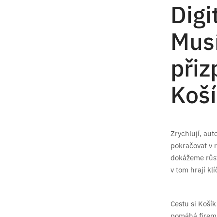
Digi
Mus
přiz
Koší
Zrychlují, aut
pokračovat v r
dokážeme růst 
v tom hrají kl
Cestu si Koší
pomáhá firemn