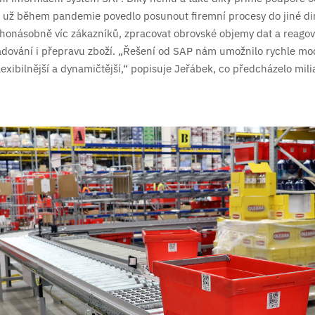
e už během pandemie povedlo posunout firemní procesy do jiné d
honásobně víc zákazníků, zpracovat obrovské objemy dat a reagov
adování i přepravu zboží. „Řešení od SAP nám umožnilo rychle mo
lexibilnější a dynamičtější,“ popisuje Jeřábek, co předcházelo mil