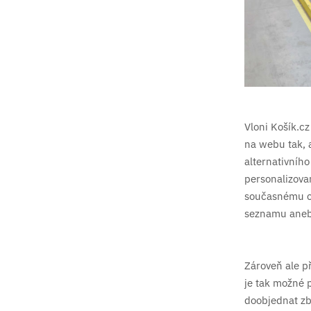
Vloni Košík.c
na webu tak, 
alternativního
personalizova
současnému ch
seznamu anebo
Zároveň ale př
je tak možné 
doobjednat zbo