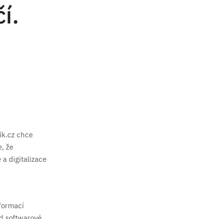
í.
šík.cz chce
e, že
a digitalizace
sformací
d softwarové