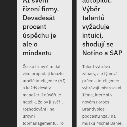
AI svěřil
autopilot:
řízení firmy.
Výběr
Devadesát
talentů
procent
vyžaduje
úspěchu je
intuici,
ale o
shodují se
mindsetu
Notino a SAP
České firmy čím dál
Talent vyhrává
více propadají kouzlu
zápasy, ale týmová
umělé inteligence (AI)
práce a inteligence
a každý desátý
vyhrávají mistrovství.
manažer jí důvěřuje
Téma, které si v
natolik, že by jí svěřil
novém Forbes
rozhodování i na
BrandVoice
úrovni
podcastu vzali na
topmanagementu. To
mušku Michal Daniel