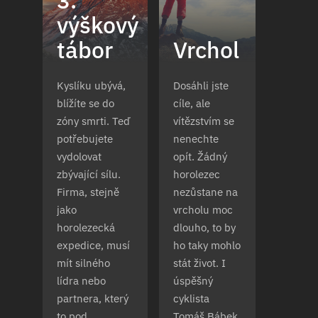
3.
výškový
tábor
Vrchol
Kyslíku ubývá,
Dosáhli jste
blížíte se do
cíle, ale
zóny smrti. Teď
vítězstvím se
potřebujete
nenechte
vydolovat
opít. Žádný
zbývající sílu.
horolezec
Firma, stejně
nezůstane na
jako
vrcholu moc
horolezecká
dlouho, to by
expedice, musí
ho taky mohlo
mít silného
stát život. I
lídra nebo
úspěšný
partnera, který
cyklista
to pod
Tomáš Bábek