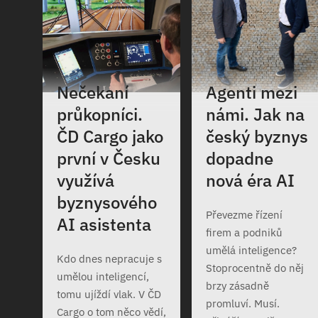
Nečekaní
Agenti mezi
průkopníci.
námi. Jak na
ČD Cargo jako
český byznys
první v Česku
dopadne
využívá
nová éra AI
byznysového
Převezme řízení
AI asistenta
firem a podniků
umělá inteligence?
Kdo dnes nepracuje s
Stoprocentně do něj
umělou inteligencí,
brzy zásadně
tomu ujíždí vlak. V ČD
promluví. Musí.
Cargo o tom něco vědí,