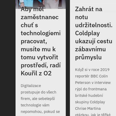
Aby měl
Zahrát na
zaměstnanec
notu
chuť s
udržitelnosti.
technologiemi
Coldplay
pracovat,
ukazují cestu
musíte mu k
zábavnímu
tomu vytvořit
průmyslu
prostředí, radí
Když si v roce 2019
Kouřil z O2
reportér BBC Colin
Peterson v interview
Digitalizace
rýpl do frontmana
prostupuje do všech
britské hudební
firem, ale sebelepší
skupiny Coldplay
technologie vám
Chrise Martina
nepomohou, pokud se
otázkou, jak je těžké