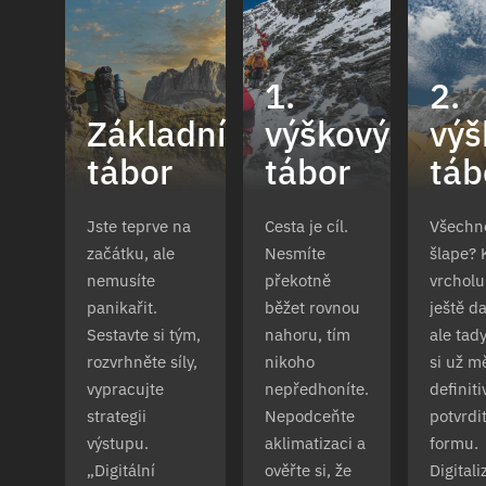
1.
2.
Základní
výškový
výš
tábor
tábor
táb
Jste teprve na
Cesta je cíl.
Všechn
začátku, ale
Nesmíte
šlape? 
nemusíte
překotně
vrcholu
panikařit.
běžet rovnou
ještě d
Sestavte si tým,
nahoru, tím
ale tad
rozvrhněte síly,
nikoho
si už mě
vypracujte
nepředhoníte.
definit
strategii
Nepodceňte
potvrdit
výstupu.
aklimatizaci a
formu.
„Digitální
ověřte si, že
Digital