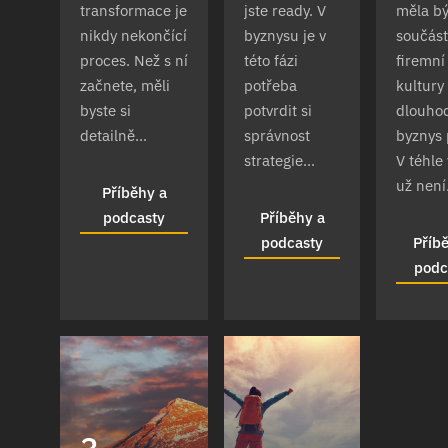
transformace je
jste ready. V
měla bý
nikdy nekončící
byznysu je v
součást
proces. Než s ní
této fázi
firemní
začnete, měli
potřeba
kultury
byste si
potvrdit si
dlouho
detailně...
správnost
byznys 
strategie...
V téhle
už není.
Příběhy a
podcasty
Příběhy a
podcasty
Příb
podc